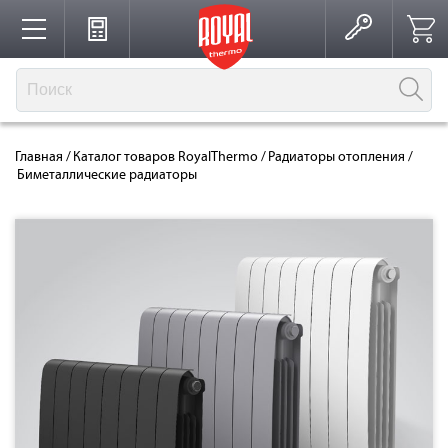
Каталог
Биметаллические
Главная
/
Каталог товаров RoyalThermo
/
Радиаторы отопления
/
Производство
Биметаллические радиаторы
радиаторы
Партнерство
Решения для интерьера
Где купить