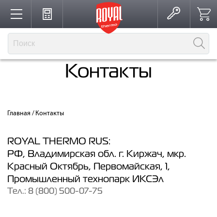
Каталог
Контакты
Производство
Главная
/
Контакты
Партнерство
ROYAL THERMO RUS
:
РФ
,
Владимирская обл. г. Киржач, мкр.
Решения для интерьера
Красный Октябрь
,
Первомайская, 1,
Промышленный технопарк ИКСЭл
Тел.:
8 (800) 500-07-75
Где купить