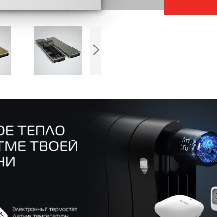
Решетка трав
расстояние 
спроектирова
застряли, а 
порезов и ца
посудомоечн
Фиксаторы ла
инновационн
пластик долго
воздействию 
Высота ламел
аналогов, и 
выдерживает 
Решетка полн
ламель можно
а анодирован
эксплуатации