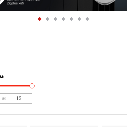
Модельный р
Высота конве
Конвекторы м
элементом, ч
изысканных а
Самые популя
складе.
Высокоэффек
м:
Специальный
площадь конв
расстояние м
максимальную
Энергоэффек