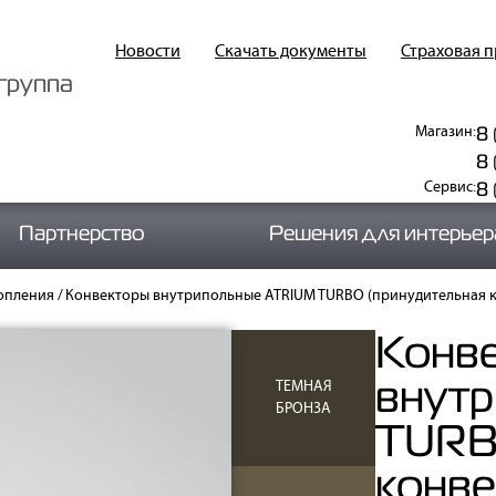
Новости
Скачать документы
Страховая 
группа
8 
Магазин:
8 
8
Сервис:
Партнерство
Решения для интерьер
опления
/
Конвекторы внутрипольные ATRIUM TURBO (принудительная 
Конв
внут
ТЕМНАЯ
БРОНЗА
TURB
конве