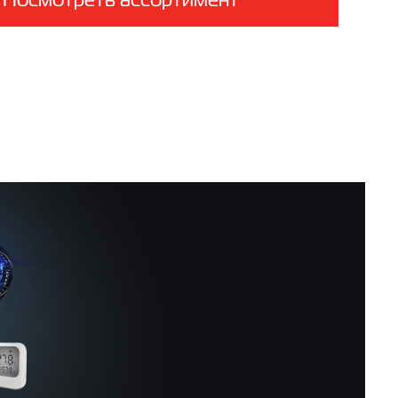
мобезопасна для детей и домашних питомцев:
между U-образными дизайн-ламелями
но так, чтобы палец или лапа животного не
торцевая защита из пластика защищает от любых
рапин. Бесшумна и легко моется в
ой машине.
мелей сделаны из пластичного
ого недеградирующего полимера. Такой
вечен, не трескается, не подвержен
ультрафиолета.
и решетки – 200 мм, на 33% больше, чем у
обеспечивает высокую прочность: решетка
шаговую нагрузку до 250 кг на ширине 200мм.
остью ремонтопригодна: любую отдельную
 вытащить из фиксаторов и заменить на новую,
ие алюминия обеспечивает долгий срок
.