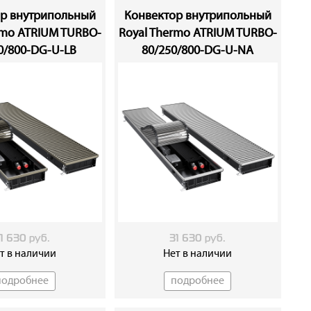
генциальный вентилятор с мотором 24В DC с
р внутрипольный
Конвектор внутрипольный
ЕС для достижения максимальной теплоотдачи .
rmo ATRIUM TURBO-
Royal Thermo ATRIUM TURBO-
уровень звукового давления всего 29 дБ(A) на
0/800-DG-U-LB
80/250/800-DG-U-NA
 скоростях вращения.
льный блок управления
по ШИМ интеллектуальный блок управления и
lbox позволяет плавно переключать скорости
тилятора для достижения необходимой
 делая микроклимат в помещении максимально
IP 68. Подключаются между собой и
ором в единую систему управления EASY
1 630 руб.
31 630 руб.
т в наличии
Нет в наличии
 использования различных наборов для
подробнее
подробнее
я
и от ширины и высоты конвектора можно