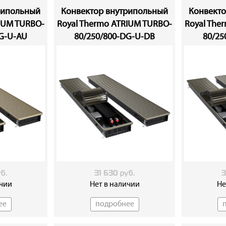
Новейший тан
рипольный
Конвектор внутрипольный
Конвекто
технологией 
RIUM TURBO-
Royal Thermo ATRIUM TURBO-
Royal The
Малошумный –
DG-U-AU
80/250/800-DG-U-DB
80/25
максимальных
Интеллектуа
Работающий 
питания Inte
вращения вен
температуры,
комфортным. 
терморегулят
CONNECT.
уб.
31 630 руб.
3
ичии
Нет в наличии
Не
Возможность
ее
подробнее
подключени
В зависимост