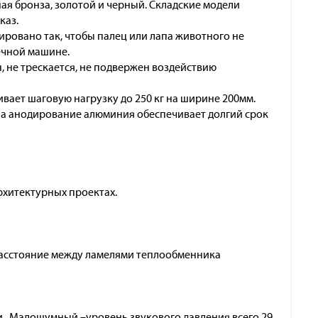
ая бронза, золотой и черный. Складские модели
каз.
ровано так, чтобы палец или лапа животного не
ечной машине.
 не трескается, не подвержен воздействию
ивает шаговую нагрузку до 250 кг на ширине 200мм.
 а анодирование алюминия обеспечивает долгий срок
рхитектурных проектах.
расстояние между ламелями теплообменника
 . Малошумный –уровень звукового давления всего 29