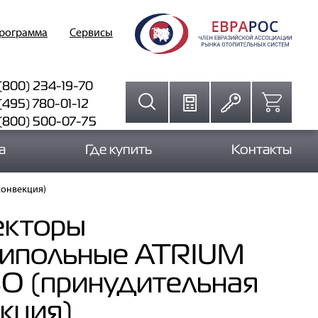
программа
Сервисы
(800) 234-19-70
(495) 780-01-12
 (800) 500-07-75
а
Где купить
Контакты
конвекция)
екторы
рипольные ATRIUM
O (принудительная
кция)