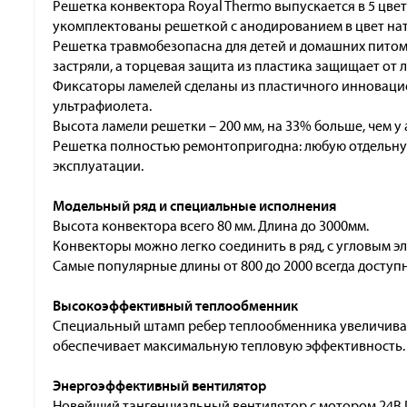
Решетка конвектора Royal Thermo выпускается в 5 цве
укомплектованы решеткой с анодированием в цвет нат
Решетка травмобезопасна для детей и домашних питом
застряли, а торцевая защита из пластика защищает от
Фиксаторы ламелей сделаны из пластичного инновацио
ультрафиолета.
Высота ламели решетки – 200 мм, на 33% больше, чем у
Решетка полностью ремонтопригодна: любую отдельную
эксплуатации.
Модельный ряд и специальные исполнения
Высота конвектора всего 80 мм. Длина до 3000мм.
Конвекторы можно легко соединить в ряд, с угловым э
Самые популярные длины от 800 до 2000 всегда доступн
Высокоэффективный теплообменник
Специальный штамп ребер теплообменника увеличивае
обеспечивает максимальную тепловую эффективность.
Энергоэффективный вентилятор
Новейший тангенциальный вентилятор с мотором 24В D