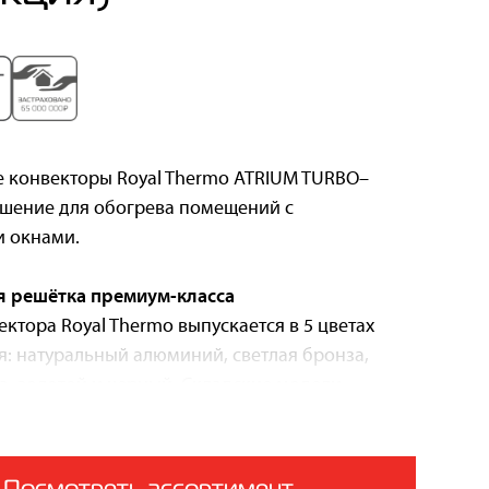
 конвекторы Royal Thermo ATRIUM TURBO–
шение для обогрева помещений с
 окнами.
я решётка премиум-класса
ктора Royal Thermo выпускается в 5 цветах
: натуральный алюминий, светлая бронза,
а, золотой и черный. Складские модели
ны решеткой с анодированием в цвет
 алюминия, остальные цвета решетки доступны
Посмотреть ассортимент