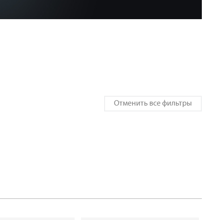
яд и специальные исполнения
ктора всего 80 мм. Длина до 3000мм.
ожно легко соединить в ряд, с угловым
то позволяет использовать их в самых
рхитектурных проектах.
рные длины от 800 до 2000 всегда доступны на
Отменить все фильтры
тивный теплообменник
 штамп ребер теплообменника увеличивает
ективного элемента, повышая теплоотдачу, а
ежду ламелями теплообменника обеспечивает
 тепловую эффективность.
тивный вентилятор