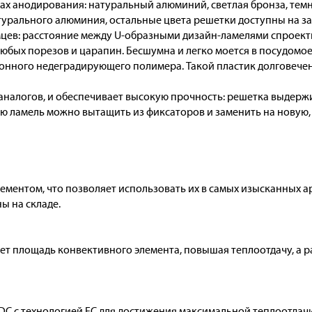
тах анодирования: натуральный алюминий, светлая бронза, темн
урального алюминия, остальные цвета решетки доступны на за
цев: расстояние между U-образными дизайн-ламелями спроекти
 любых порезов и царапин. Бесшумна и легко моется в посудомо
нного недеградирующего полимера. Такой пластик долговечен,
 аналогов, и обеспечивает высокую прочность: решетка выдерж
 ламель можно вытащить из фиксаторов и заменить на новую,
лементом, что позволяет использовать их в самых изысканных а
ы на складе.
т площадь конвективного элемента, повышая теплоотдачу, а 
C с технологией ЕС для достижения максимальной теплоотдачи