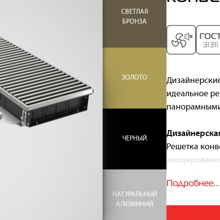
СВЕТЛАЯ
БРОНЗА
ЗОЛОТО
Дизайнерские
идеальное ре
панорамными
Дизайнерска
ЧЕРНЫЙ
Решетка конве
анодирования
темная бронз
Подробнее...
укомплектова
НАТУРАЛЬНЫЙ
натурального
АЛЮМИНИЙ
на заказ.