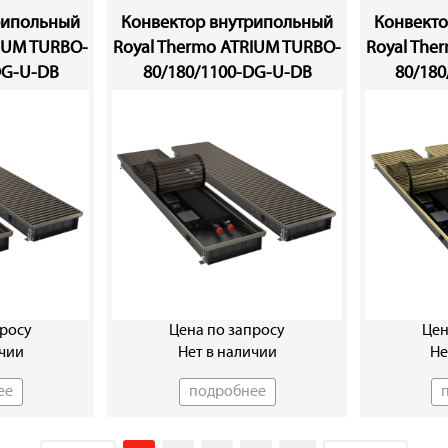
использовать
рипольный
Конвектор внутрипольный
Конвекто
Внутреннее р
RIUM TURBO-
Royal Thermo ATRIUM TURBO-
Royal The
подобрать ра
DG-U-DB
80/180/1100-DG-U-DB
80/18
сантехники. 
гораздо боле
котором треб
Прочный кор
Корпус конве
1 мм, жестки
теплообменни
монтажа, бла
просу
Цена по запросу
Цен
стяжке.
ичии
Нет в наличии
Не
Корпус окраш
ее
подробнее
черного цвета
теплообменни