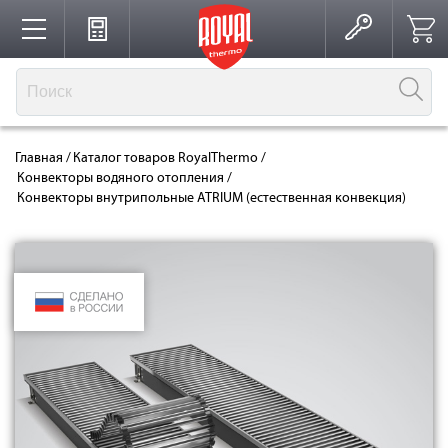
Каталог
Главная
/
Каталог товаров RoyalThermo
/
Производство
Конвекторы водяного отопления
/
Конвекторы внутрипольные ATRIUM (естественная конвекция)
Партнерство
Решения для интерьера
Где купить