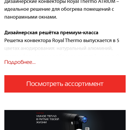
Дизайнерские конвекторы Royal Thermo ATRIUM –
идеальное решение для обогрева помещений с
панорамными окнами.
Дизайнерская решётка премиум-класса
Решетка конвектора Royal Thermo выпускается в 5
цветах анодирования: натуральный алюминий,
светлая бронза, темная бронза, золотой и черный.
Подробнее...
Складские модели укомплектованы решеткой с
анодированием в цвет натурального алюминия,
остальные цвета решетки доступны на заказ. Также
Посмотреть ассортимент
на заказ доступна решетка в любом цвете RAL.
Решетка травмобезопасна для детей и домашних
питомцев: расстояние между U-образными дизайн-
ламелями спроектировано так, чтобы палец или
лапа животного не застряли, а торцевая защита из
пластика защищает от любых порезов и царапин.