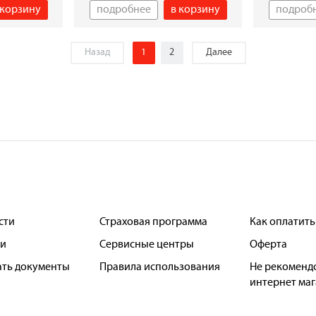
 корзину
подробнее
в корзину
подроб
Назад
1
2
Далее
сти
Страховая программа
Как оплатить
ьи
Сервисные центры
Оферта
ать документы
Правила использования
Не рекоменд
интернет ма