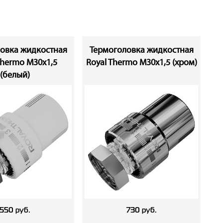
овка жидкостная
Термоголовка жидкостная
Thermo М30х1,5
Royal Thermo М30х1,5 (хром)
э
(белый)
550 руб.
730 руб.