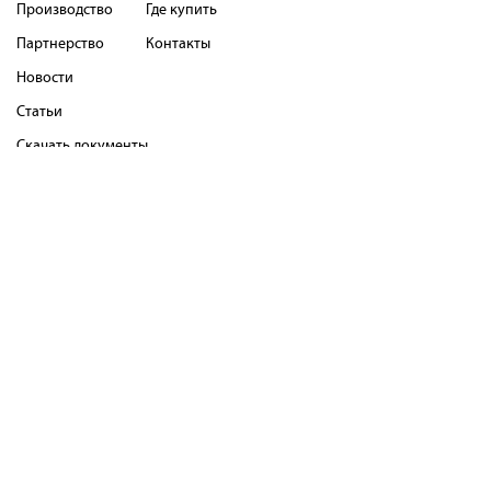
Производство
Где купить
Партнерство
Контакты
Новости
Статьи
Скачать документы
Страховая программа
Как оплатить
Сервисные центры
Оферта
Правила использования
Не рекомендованные
интернет магазины
Гарантийные обязательства
Присоединяйтесь
Напишите нам