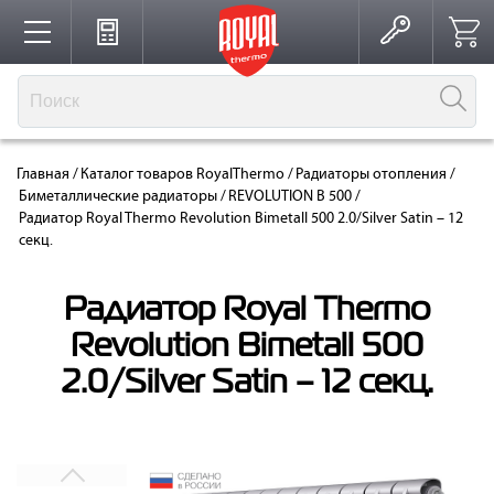
Каталог
Главная
/
Каталог товаров RoyalThermo
/
Радиаторы отопления
/
Производство
Биметаллические радиаторы
/
REVOLUTION B 500
/
Радиатор Royal Thermo Revolution Bimetall 500 2.0/Silver Satin – 12
секц.
Партнерство
Радиатор Royal Thermo
Revolution Bimetall 500
Решения для интерьера
2.0/Silver Satin – 12 секц.
Где купить