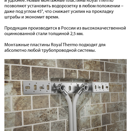
и удобнее. Новые монтажные пластины Royal Thermo
позволяют установить водорозетку в любом положении –
Контакты
даже под углом 45°, что снижает усилия на прокладку
штрабы и экономит время.
Продукция производится в России из высококачественной
8 (800) 234-19-70
оцинкованной стали толщиной 2,5 мм.
Магазин:
8 (495) 780-01-12
Монтажные пластины Royal Thermo подходят для
8 (800) 500-07-75
Сервис:
абсолютно любой трубопроводной системы.