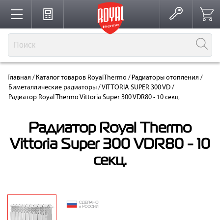
Каталог
Главная
/
Каталог товаров RoyalThermo
/
Радиаторы отопления
/
Производство
Биметаллические радиаторы
/
VITTORIA SUPER 300 VD
/
Радиатор Royal Thermo Vittoria Super 300 VDR80 - 10 секц.
Партнерство
Радиатор Royal Thermo
Vittoria Super 300 VDR80 - 10
секц.
Решения для интерьера
Где купить