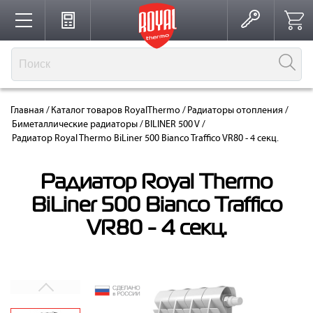
Каталог
Главная
/
Каталог товаров RoyalThermo
/
Радиаторы отопления
/
Производство
Биметаллические радиаторы
/
BILINER 500 V
/
Радиатор Royal Thermo BiLiner 500 Bianco Traffico VR80 - 4 секц.
Партнерство
Радиатор Royal Thermo
BiLiner 500 Bianco Traffico
VR80 - 4 секц.
Решения для интерьера
Где купить