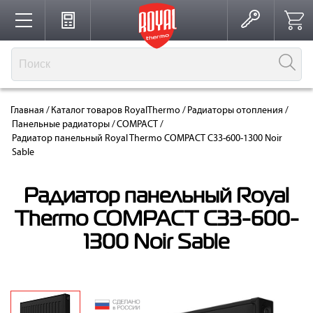
Каталог
Главная
/
Каталог товаров RoyalThermo
/
Радиаторы отопления
/
Производство
Панельные радиаторы
/
COMPACT
/
Радиатор панельный Royal Thermo COMPACT C33-600-1300 Noir
Sable
Партнерство
Радиатор панельный Royal
Thermo COMPACT C33-600-
Решения для интерьера
1300 Noir Sable
Где купить