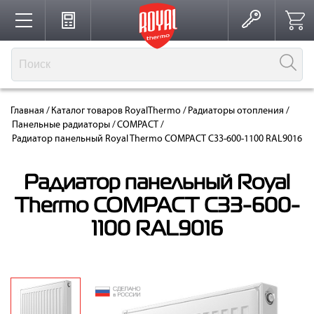
Каталог
Главная
/
Каталог товаров RoyalThermo
/
Радиаторы отопления
/
Производство
Панельные радиаторы
/
COMPACT
/
Радиатор панельный Royal Thermo COMPACT C33-600-1100 RAL9016
Партнерство
Радиатор панельный Royal
Thermo COMPACT C33-600-
1100 RAL9016
Решения для интерьера
Где купить