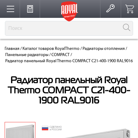
Каталог
Главная
/
Каталог товаров RoyalThermo
/
Радиаторы отопления
/
Производство
Панельные радиаторы
/
COMPACT
/
Радиатор панельный Royal Thermo COMPACT C21-400-1900 RAL9016
Партнерство
Радиатор панельный Royal
Thermo COMPACT C21-400-
1900 RAL9016
Решения для интерьера
Где купить