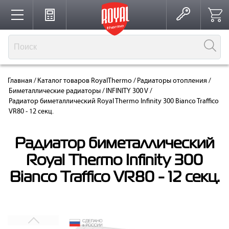
Каталог
Главная
/
Каталог товаров RoyalThermo
/
Радиаторы отопления
/
Производство
Биметаллические радиаторы
/
INFINITY 300 V
/
Радиатор биметаллический Royal Thermo Infinity 300 Bianco Traffico
VR80 - 12 секц.
Партнерство
Радиатор биметаллический
Royal Thermo Infinity 300
Решения для интерьера
Bianco Traffico VR80 - 12 секц.
Где купить